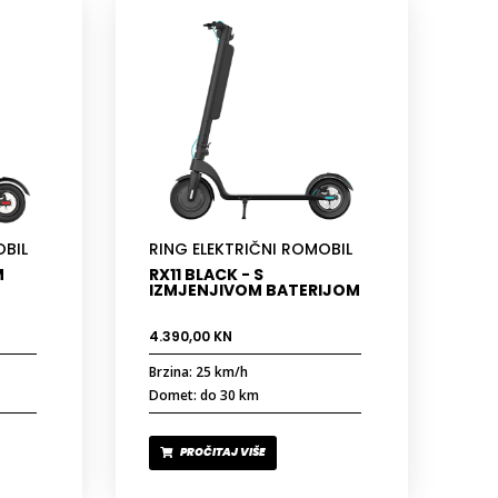
OBIL
RING ELEKTRIČNI ROMOBIL
M
RX11 BLACK - S
IZMJENJIVOM BATERIJOM
4.390,00
KN
Brzina: 25 km/h
Domet: do 30 km
PROČITAJ VIŠE