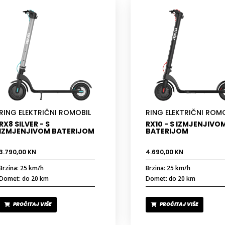
RING ELEKTRIČNI ROMOBIL
RING ELEKTRIČNI ROM
RX8 SILVER - S
RX10 - S IZMJENJIVO
IZMJENJIVOM BATERIJOM
BATERIJOM
3.790,00
KN
4.690,00
KN
Brzina: 25 km/h
Brzina: 25 km/h
Domet: do 20 km
Domet: do 20 km
PROČITAJ VIŠE
PROČITAJ VIŠE