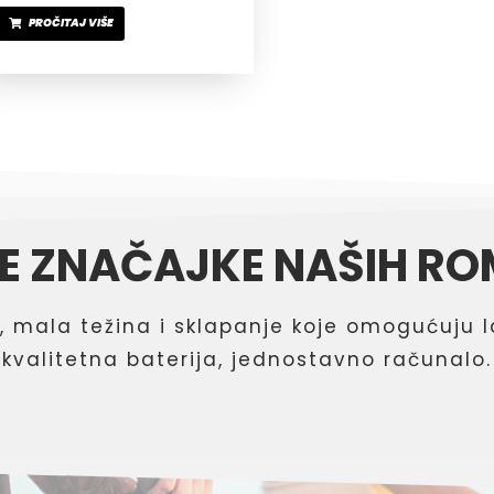
PROČITAJ VIŠE
E ZNAČAJKE NAŠIH RO
, mala težina i sklapanje koje omogućuju l
kvalitetna baterija, jednostavno računalo.