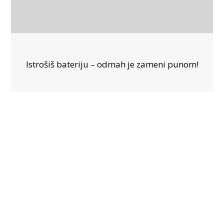
Istrošiš bateriju – odmah je zameni punom!