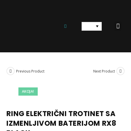
ELEKTRIČNI TROTINET
ELEKTRIČNI BICIKL
REZERVNI DELOVI I OPREMA
Previous Product
Next Product
AKCIJA!
RING ELEKTRIČNI TROTINET SA
IZMENLJIVOM BATERIJOM RX8