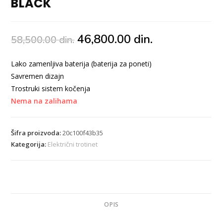
BLACK
46,800.00
din.
58,500.00
din.
Lako zamenljiva baterija (baterija za poneti)
Savremen dizajn
Trostruki sistem kočenja
Nema na zalihama
Šifra proizvoda:
20c100f43b35
Kategorija:
Električni trotinet
OPIS