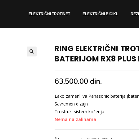
ELEKTRIČNI TROTINET
ELEKTRIČNI BICIKL
REZ
RING ELEKTRIČNI TRO
BATERIJOM RX8 PLUS
🔍
63,500.00
din.
Lako zamenljiva Panasonic baterija (bateri
Savremen dizajn
Trostruki sistem kočenja
Nema na zalihama