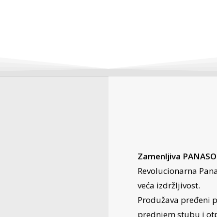
Zamenljiva PANASON
Revolucionarna Panas
veća izdržljivost.
Produžava pređeni pu
prednjem stubu i otp