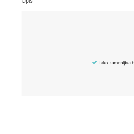
Opis
Lako zamenljiva b