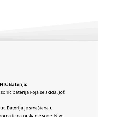
IC Baterija:
onic baterija koja se skida. Još
t. Baterija je smeštena u
orna je na prskanje vode. Nivo