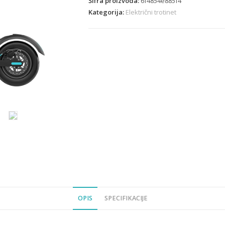
Šifra proizvoda:
6f4854e885f4
Kategorija:
Električni trotinet
OPIS
SPECIFIKACIJE