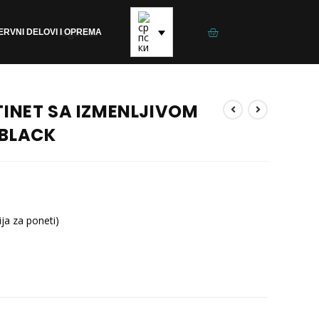
ERVNI DELOVI I OPREMA
TINET SA IZMENLJIVOM
 BLACK
ja za poneti)