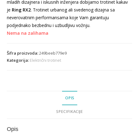
mladih dizajnera i iskusnih inženjera dobijamo trotinet kakav
je
Ring RX2
. Trotinet urbanog ali svedenog dizajna sa
neverovatnim performansama koje Vam garantuju
podjednako bezbednu i uzbudljivu vožnju.
Nema na zalihama
Šifra proizvoda:
249beeb779e9
Kategorija:
Električni trotinet
OPIS
SPECIFIKACIJE
Opis