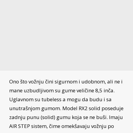
Ono što vožnju čini sigurnom i udobnom, ali ne i
mane uzbudljivom su gume veličine 8,5 inča.
Uglavnom su tubeless a mogu da budu i sa
unutrašnjom gumom. Model RX2 solid poseduje
zadnju punu (solid) gumu koja se ne buši. Imaju
AIR STEP sistem, čime omekšavaju vožnju po