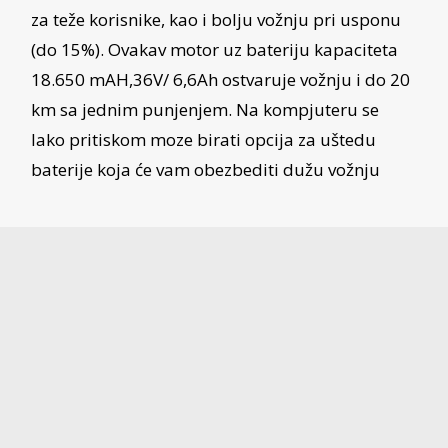
za teže korisnike, kao i bolju vožnju pri usponu
(do 15%). Ovakav motor uz bateriju kapaciteta
18.650 mAH,36V/ 6,6Ah ostvaruje vožnju i do 20
km sa jednim punjenjem. Na kompjuteru se
lako pritiskom moze birati opcija za uštedu
baterije koja će vam obezbediti dužu vožnju