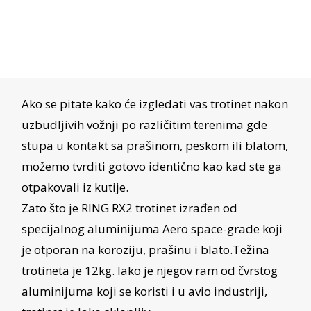
Ako se pitate kako će izgledati vas trotinet nakon
uzbudljivih vožnji po različitim terenima gde
stupa u kontakt sa prašinom, peskom ili blatom,
možemo tvrditi gotovo identično kao kad ste ga
otpakovali iz kutije.
Zato što je RING RX2 trotinet izrađen od
specijalnog aluminijuma Aero space-grade koji
je otporan na koroziju, prašinu i blato.Težina
trotineta je 12kg. Iako je njegov ram od čvrstog
aluminijuma koji se koristi i u avio industriji,