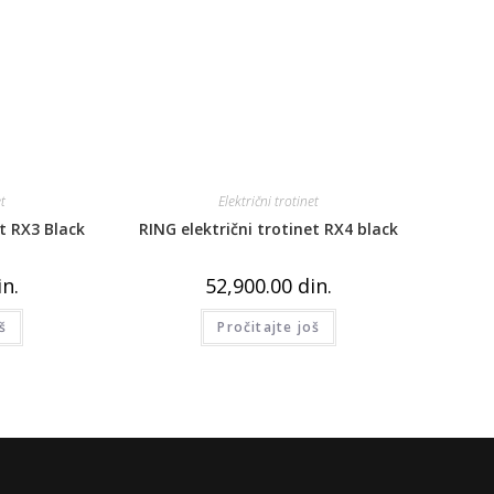
et
Električni trotinet
et RX3 Black
RING električni trotinet RX4 black
in.
52,900.00
din.
š
Pročitajte još