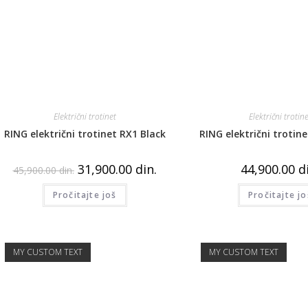
Električni trotinet
Električni trotin
RING električni trotinet RX1 Black
RING električni trotin
31,900.00
din.
44,900.00
d
45,900.00
din.
Pročitajte još
Pročitajte jo
MY CUSTOM TEXT
MY CUSTOM TEXT