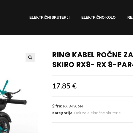
ELEKTRIČNI SKUTERJI
ELEKTRIČNO KOLO
RE
RING KABEL ROČNE Z
SKIRO RX8- RX 8-PA
🔍
17.85
€
Šifra:
RX 8-PAR44
Kategorija:
Deli za električne skuterje