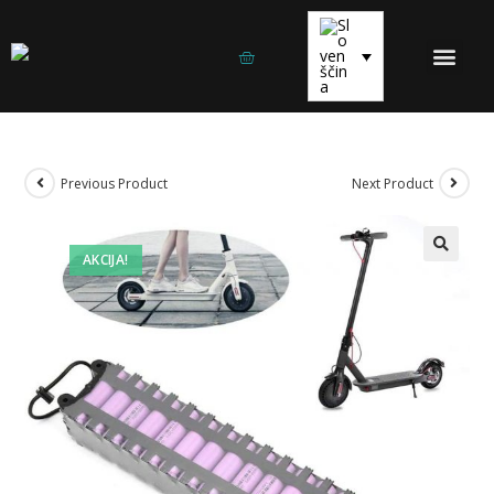
ELEKTRIČNI SKUTERJI
ELEKTRIČNO KOLO
REZERVNI DELI IN OPREMA
Previous Product
Next Product
AKCIJA!
🔍