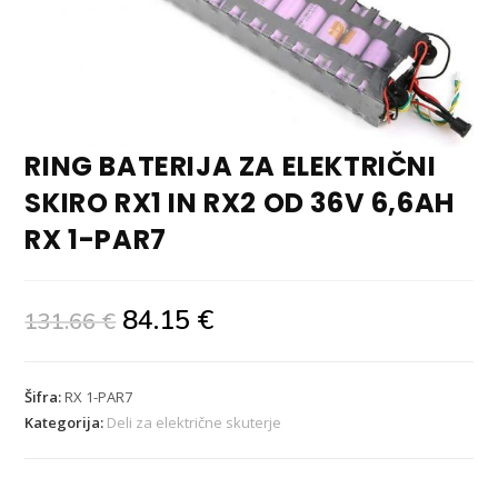
RING BATERIJA ZA ELEKTRIČNI
SKIRO RX1 IN RX2 OD 36V 6,6AH
RX 1-PAR7
84.15
€
131.66
€
Šifra:
RX 1-PAR7
Kategorija:
Deli za električne skuterje