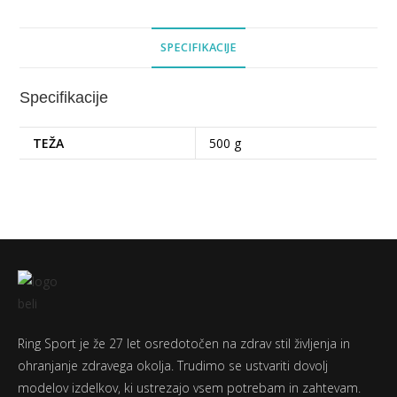
SPECIFIKACIJE
Specifikacije
TEŽA
500 g
Ring Sport je že 27 let osredotočen na zdrav stil življenja in
ohranjanje zdravega okolja. Trudimo se ustvariti dovolj
modelov izdelkov, ki ustrezajo vsem potrebam in zahtevam.