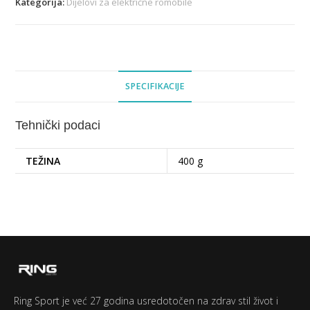
Kategorija:
Dijelovi za električne romobile
SPECIFIKACIJE
Tehnički podaci
TEŽINA
400 g
Ring Sport je već 27 godina usredotočen na zdrav stil život i