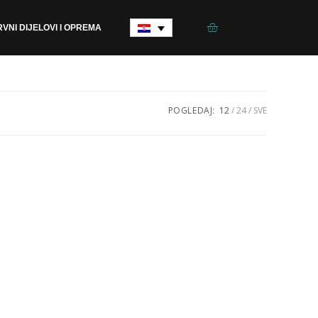
VNI DIJELOVI I OPREMA
POGLEDAJ:
12
24
SVE