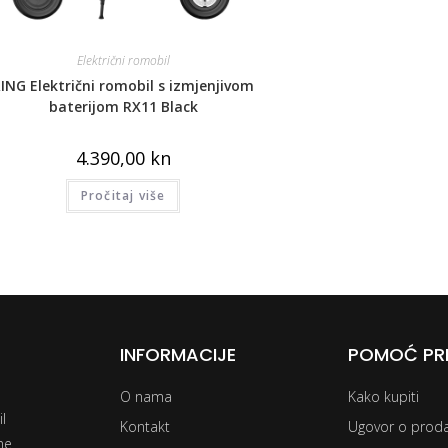
Električni romobil
ING Električni romobil s izmjenjivom
baterijom RX11 Black
4.390,00
kn
Pročitaj više
INFORMACIJE
POMOĆ PRI
O nama
Kako kupiti
l
Kontakt
Ugovor o prodaj
ne