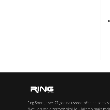
R
Ring Sport je već 27 godina usredotočen na zdrav sti
život i očuvanje zdravog okoliša. Ulažemo maksimal