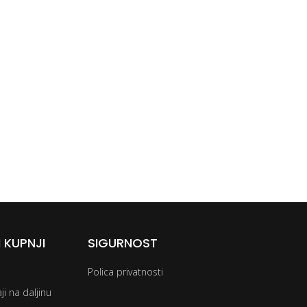
 KUPNJI
SIGURNOST
Polica privatnosti
i na daljinu