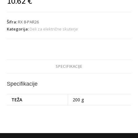
10.62
€
Šifra:
RX 8-PAR26
Kategorija:
Deli za električne skuterje
SPECIFIKACIJE
Specifikacije
TEŽA
200 g