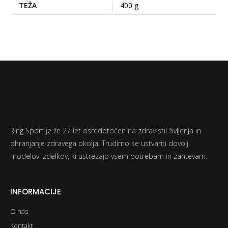
TEŽA
400 g
Ring Sport je že 27 let osredotočen na zdrav stil življenja in
ohranjanje zdravega okolja. Trudimo se ustvariti dovolj
modelov izdelkov, ki ustrezajo vsem potrebam in zahtevam.
INFORMACIJE
O nas
Kontakt