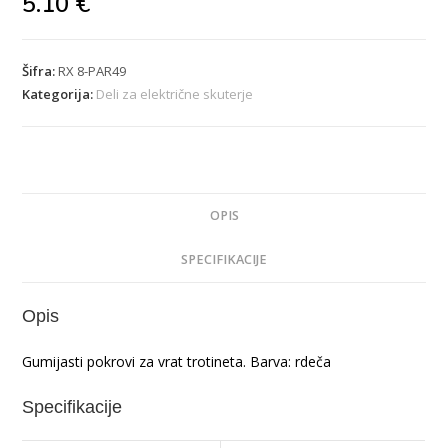
5.10
€
Šifra:
RX 8-PAR49
Kategorija:
Deli za električne skuterje
OPIS
SPECIFIKACIJE
Opis
Gumijasti pokrovi za vrat trotineta. Barva: rdeča
Specifikacije