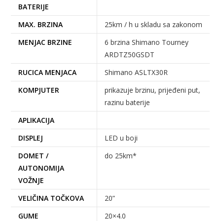
BATERIJE
MAX. BRZINA
25km / h u skladu sa zakonom
MENJAC BRZINE
6 brzina Shimano Tourney
ARDTZ50GSDT
RUCICA MENJACA
Shimano ASLTX30R
KOMPJUTER
prikazuje brzinu, prijeđeni put,
razinu baterije
APLIKACIJA
DISPLEJ
LED u boji
DOMET /
do 25km*
AUTONOMIJA
VOŽNJE
VELIČINA TOČKOVA
20”
GUME
20×4.0